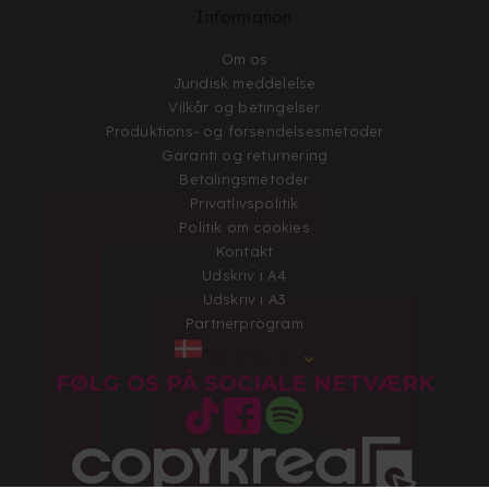
Information
Om os
Juridisk meddelelse
Vilkår og betingelser
Produktions- og forsendelsesmetoder
Garanti og returnering
Betalingsmetoder
Privatlivspolitik
Politik om cookies
Kontakt
Udskriv i A4
Udskriv i A3
Partnerprogram
DANMARK
FØLG OS PÅ SOCIALE NETVÆRK