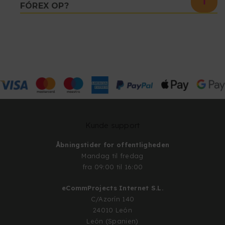
FÓREX OP?
Kunde support
Åbningstider for offentligheden
Mandag til fredag
fra 09:00 til 16:00
eCommProjects Internet S.L.
C/Azorín 140
24010 León
León (Spanien)