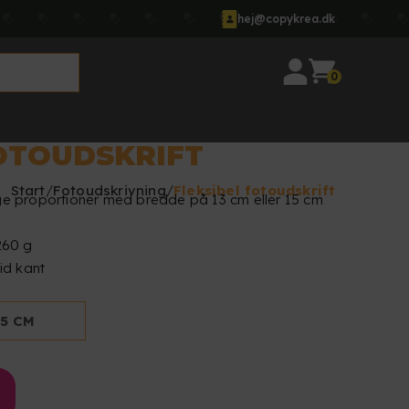
hej@copykrea.dk
0
OTOUDSKRIFT
Start
Fotoudskrivning
Fleksibel fotoudskrift
ige proportioner med bredde på 13 cm eller 15 cm
 260 g
vid kant
15 CM