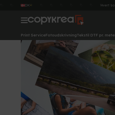
DK
Hvert so
Print Service
Fotoudskrivning
Tekstil DTF pr. mete