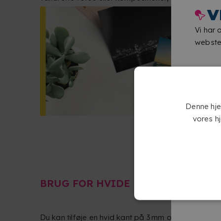
V
Vi har 
websted
Denne hje
vores h
BRUG FOR HVIDE KANTER OMKRIN
Du kan tilføje en hvid kant på 3 mm omkring billede