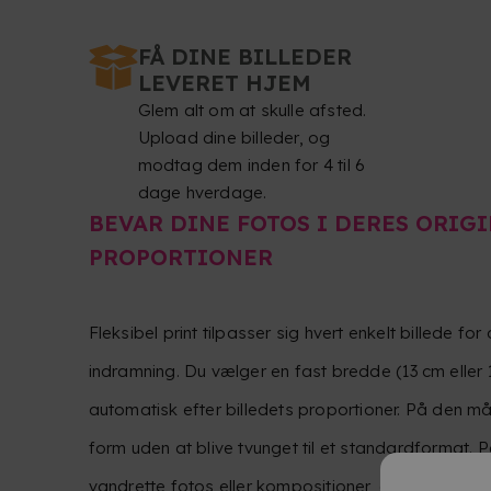
FÅ DINE BILLEDER
LEVERET HJEM
Glem alt om at skulle afsted.
Upload dine billeder, og
modtag dem inden for 4 til 6
dage hverdage.
BEVAR DINE FOTOS I DERES ORIG
PROPORTIONER
Fleksibel print tilpasser sig hvert enkelt billede fo
indramning. Du vælger en fast bredde (13 cm eller 
automatisk efter billedets proportioner. På den må
form uden at blive tvunget til et standardformat. P
vandrette fotos eller kompositioner, der kræver me