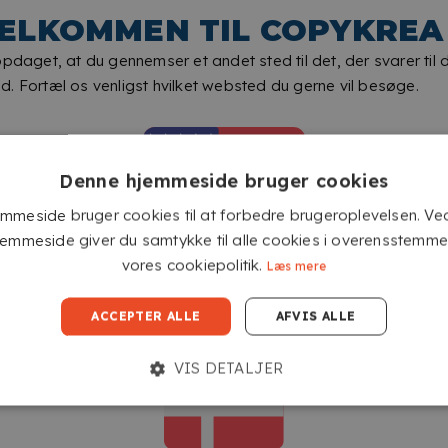
ELKOMMEN TIL COPYKREA
MAT ELLER BLANK FIN
BEDST
opdaget, at du gennemser et andet sted til det, der svarer til 
. Fortæl os venligst hvilket websted du gerne vil besøge.
Vælg den overflade, der passer b
ønsker et reflekteringsfrit resu
Denne hjemmeside bruger cookies
fingeraftryk og giver et elegant
mmeside bruger cookies til at forbedre brugeroplevelsen. Ve
fotos, sort-hvide billeder eller 
jemmeside giver du samtykke til alle cookies i overensstemm
vores cookiepolitik.
Læs mere
Blank derimod fremhæver farver
GÅ TIL COPYKREA USA
dine billeder mere levende. Perfek
ACCEPTER ALLE
AFVIS ALLE
minder fyldt med følelser.
VIS DETALJER
G DINE BILLEDER?
t for et raffineret og elegant