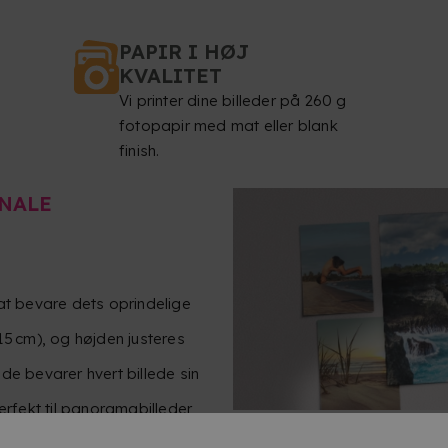
PAPIR I HØJ
KVALITET
Vi printer dine billeder på 260 g
fotopapir med mat eller blank
finish.
INALE
r at bevare dets oprindelige
15 cm), og højden justeres
de bevarer hvert billede sin
erfekt til panoramabilleder,
re luft og plads.