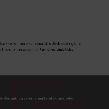
retrækker et mere kunstnerisk udtryk uden glans.
e bevarer sin essence.
For dine øjeblikke
der
Garanti og returnering
Betalingsmetoder