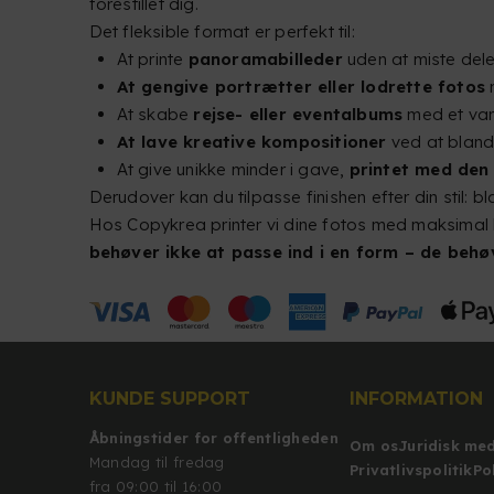
forestillet dig.
Det fleksible format er perfekt til:
At printe
panoramabilleder
uden at miste dele 
At gengive portrætter eller lodrette fotos
m
At skabe
rejse- eller eventalbums
med et vari
At lave kreative kompositioner
ved at bland
At give unikke minder i gave,
printet med den
Derudover kan du tilpasse finishen efter din stil: 
Hos Copykrea printer vi dine fotos med maksimal k
behøver ikke at passe ind i en form – de behø
KUNDE SUPPORT
INFORMATION
Åbningstider for offentligheden
Om os
Juridisk me
Mandag til fredag
Privatlivspolitik
Po
fra 09:00 til 16:00