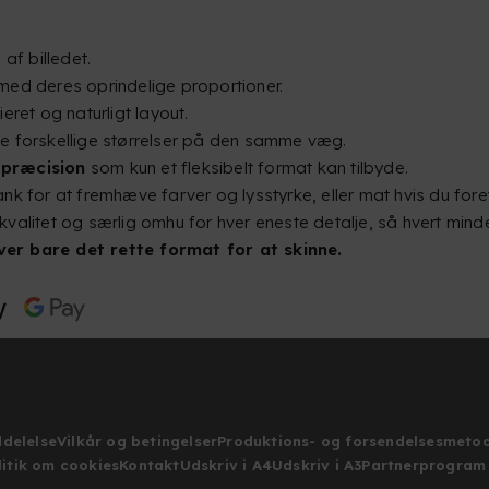
af billedet.
ed deres oprindelige proportioner.
eret og naturligt layout.
e forskellige størrelser på den samme væg.
 præcision
som kun et fleksibelt format kan tilbyde.
blank for at fremhæve farver og lysstyrke, eller mat hvis du fo
valitet og særlig omhu for hver eneste detalje, så hvert mind
ver bare det rette format for at skinne.
ddelelse
Vilkår og betingelser
Produktions- og forsendelsesmeto
litik om cookies
Kontakt
Udskriv i A4
Udskriv i A3
Partnerprogram