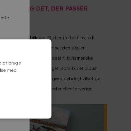
ISH? VÆLG DET, DER PASSER
dette
edst til dine billeder. Mat er perfekt, hvis du
ltat med en blød fornemmelse; den skjuler
 og afdæmpet udtryk — ideel til kunstneriske
d at bruge
billeder, der håndteres meget, som fx i et album.
else med
ne, øger kontrasten og giver dybde, hvilket gør
t til portrætter, rejsebilleder eller farverige