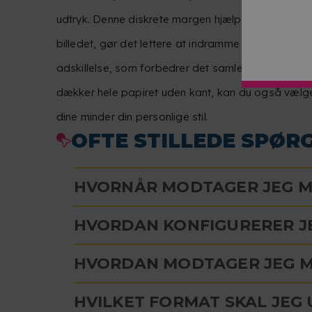
udtryk. Denne diskrete margen hjælper med at 
billedet, gør det lettere at indramme eller sætte i
adskillelse, som forbedrer det samlede udtryk. Hvi
dækker hele papiret uden kant, kan du også vælge 
dine minder din personlige stil.
OFTE STILLEDE SPØR
HVORNÅR MODTAGER JEG M
HVORDAN KONFIGURERER JE
HVORDAN MODTAGER JEG M
HVILKET FORMAT SKAL JEG 