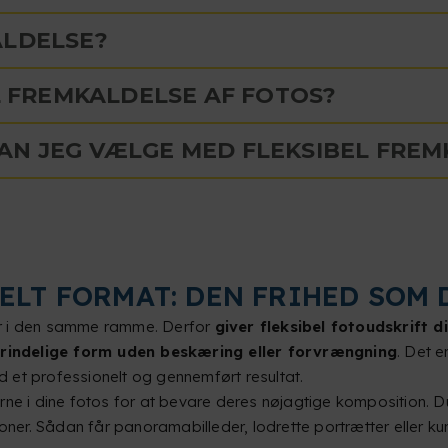
ALDELSE?
IL FREMKALDELSE AF FOTOS?
AN JEG VÆLGE MED FLEKSIBEL FREM
BELT FORMAT: DEN FRIHED SOM
sser i den samme ramme. Derfor
giver fleksibel fotoudskrift d
rindelige form uden beskæring eller forvrængning
. Det e
 et professionelt og gennemført resultat.
ne i dine fotos for at bevare deres nøjagtige komposition. Du
ioner. Sådan får panoramabilleder, lodrette portrætter eller k