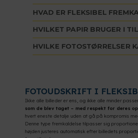
HVAD ER FLEKSIBEL FREMK
HVILKET PAPIR BRUGER I T
HVILKE FOTOSTØRRELSER K
FOTOUDSKRIFT I FLEKSI
Ikke alle billeder er ens, og ikke alle minder pa
som de blev taget – med respekt for deres op
hvert eneste detalje uden at gå på kompromis med
Denne type fremkaldelse tilpasser sig proportioner
højden justeres automatisk efter billedets proport