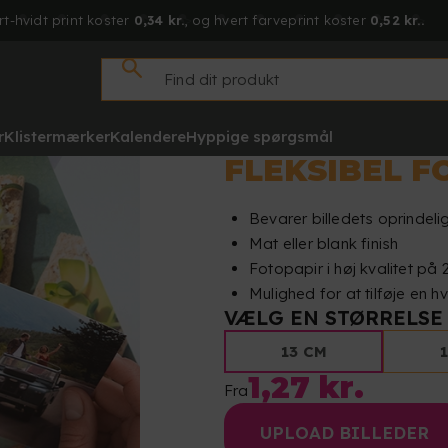
rt-hvidt print koster
0,34 kr.
, og hvert farveprint koster
0,52 kr..
r
Klistermærker
Kalendere
Hyppige spørgsmål
FLEKSIBEL F
Bevarer billedets oprindel
Mat eller blank finish
Fotopapir i høj kvalitet på
Mulighed for at tilføje en h
VÆLG EN STØRRELSE
13 CM
1,27 kr.
Fra
UPLOAD BILLEDER