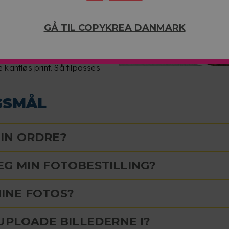
fokusere opmærksomheden på
GÅ TIL COPYKREA DANMARK
 album og skaber en visuel
s du foretrækker, at billedet
kantløs print. Så tilpasses
GSMÅL
IN ORDRE?
G MIN FOTOBESTILLING?
INE FOTOS?
UPLOADE BILLEDERNE I?