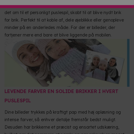
særligt landskab eller et hvilket som helst design, og lav
det om til et personligt puslespil, skabt til at blive nydt brik
for brik. Perfekt til at koble af, dele øjeblikke eller genopleve
minder på en anderledes måde. For der er billeder, der
fortjener mere end bare at blive liggende på mobilen.
LEVENDE FARVER EN SOLIDE BRIKKER I HVERT
PUSLESPIL
Dine billeder trykkes på kraftigt pap med høj opløsning og
intense farver, så enhver detalje fremstår bedst muligt.
Desuden har brikkerne et præcist og ensartet udskæring,