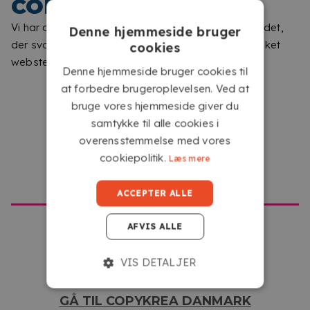
COPYKREA
TIL ET PUSLESPIL, DU VIL
Vi har opdaget, at du gennemser et andet sted til det,
Denne hjemmeside bruger
SAMLE IGEN OG IGEN
der svarer til dette websted. Fortæl os venligst hvilket
cookies
websted du gerne vil besøge.
Denne hjemmeside bruger cookies til
at forbedre brugeroplevelsen. Ved at
bruge vores hjemmeside giver du
samtykke til alle cookies i
overensstemmelse med vores
cookiepolitik.
Læs mere
GÅ TIL COPYKREA USA
ACCEPTER ALLE
AFVIS ALLE
LAV ETHVERT FOTO OM TIL ET UNIKT
PUSLESPIL
VIS DETALJER
Forvandl dine yndlingsminder til en sjov og original
GÅ TIL COPYKREA DANMARK
oplevelse. Upload et familiefoto, et billede af dit kæledyr, et