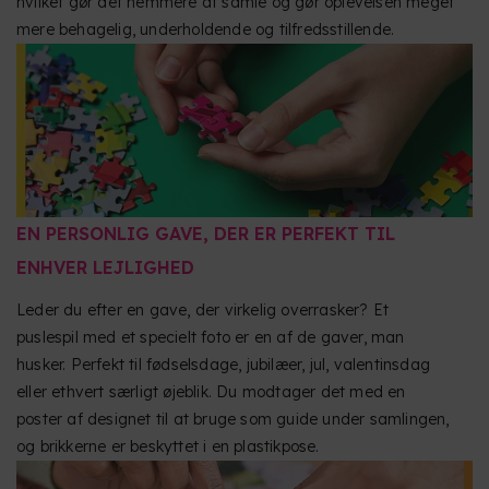
hvilket gør det nemmere at samle og gør oplevelsen meget
mere behagelig, underholdende og tilfredsstillende.
EN PERSONLIG GAVE, DER ER PERFEKT TIL
ENHVER LEJLIGHED
Leder du efter en gave, der virkelig overrasker? Et
puslespil med et specielt foto er en af de gaver, man
husker. Perfekt til fødselsdage, jubilæer, jul, valentinsdag
eller ethvert særligt øjeblik. Du modtager det med en
poster af designet til at bruge som guide under samlingen,
og brikkerne er beskyttet i en plastikpose.