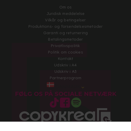
Om os
Juridisk meddelelse
Vilkår og betingelser
Produktions- og forsendelsesmetoder
Garanti og returnering
Betalingsmetoder
Privatlivspolitik
Politik om cookies
Kontakt
Udskriv i A4
Udskriv i A3
Partnerprogram
DANMARK
FØLG OS PÅ SOCIALE NETVÆRK
Copyright 2026 © Alle rettigheder forbeholdes