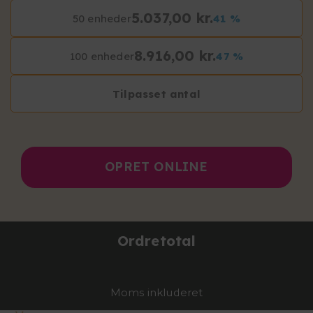
5.037,00 kr.
50 enheder
41 %
8.916,00 kr.
100 enheder
47 %
Tilpasset antal
OPRET ONLINE
Ordretotal
Moms inkluderet