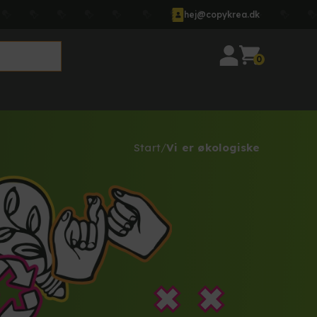
hej@copykrea.dk
0
Start
Vi er økologiske