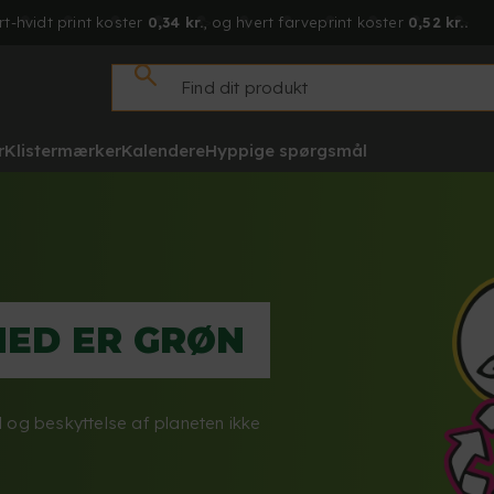
rt-hvidt print koster
0,34 kr.
, og hvert farveprint koster
0,52 kr..
r
Klistermærker
Kalendere
Hyppige spørgsmål
HED ER GRØN
 og beskyttelse af planeten ikke