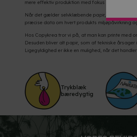
mere effektiv produktion med fokus på reduktion a
Når det gælder selvklæbende papir, stoler vi på
U
præcise data om hvert produkts miljøpåvirkning og
Hos Copykrea tror vi på, at man kan printe med o
Desuden bliver alt papir, som af tekniske årsager 
Ligegyldighed er ikke en mulighed, når det handle
Trykblæk
bæredygtig