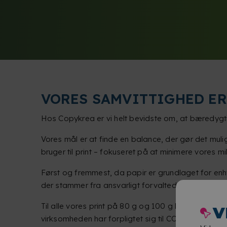
VORES SAMVITTIGHED E
Hos Copykrea er vi helt bevidste om, at bæredyg
Vores mål er at finde en balance, der gør det muligt
bruger til print – fokuseret på at minimere vores m
Først og fremmest, da papir er grundlaget for enh
der stammer fra ansvarligt forvaltede skove og so
Til alle vores print på 80 g og 100 g bruger vi
Navi
V
virksomheden har forpligtet sig til CO₂-neutralite