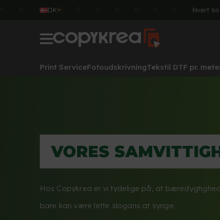
DK
Hvert so
Print Service
Fotoudskrivning
Tekstil DTF pr. mete
VORES SAMVITTIG
Hos Copykrea er vi tydelige på, at bæredygtighed
bare kan være lette slogans at synge.