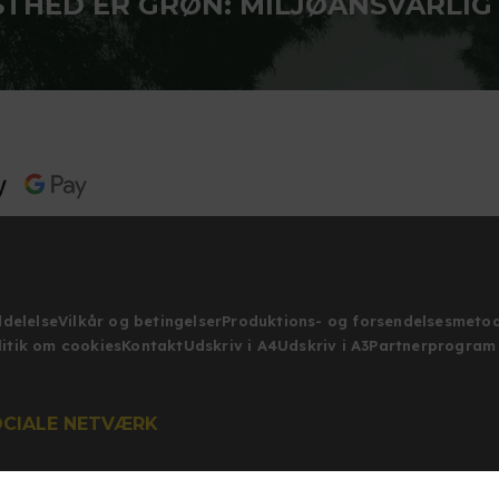
STHED ER GRØN: MILJØANSVARLIG
ddelelse
Vilkår og betingelser
Produktions- og forsendelsesmeto
litik om cookies
Kontakt
Udskriv i A4
Udskriv i A3
Partnerprogram
OCIALE NETVÆRK