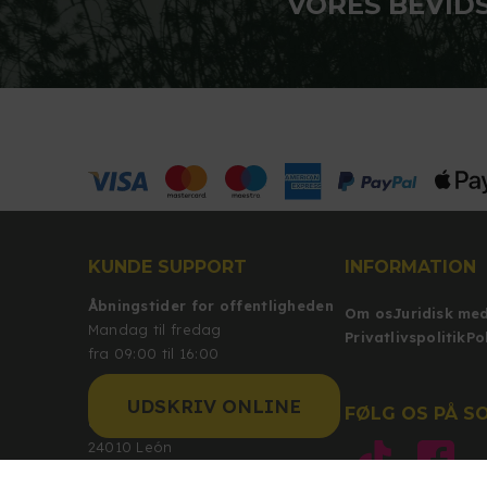
VORES BEVID
KUNDE SUPPORT
INFORMATION
Åbningstider for offentligheden
Om os
Juridisk me
Mandag til fredag
Privatlivspolitik
Po
fra 09:00 til 16:00
eCommProjects Internet S.L.
UDSKRIV ONLINE
FØLG OS PÅ S
C/Azorín 140
24010 León
León (Spanien)