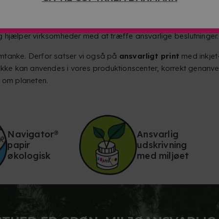
f emissioner og brugen af certificerede råmaterialer.
PM Raflatac
, en førende aktør inden for bæredygtige etikette
 hjælper virksomheder med at træffe ansvarlige beslutninger.
mtanke. Derfor satser vi også på
ansvarligt print
med inkjet
ikke kan anvendes i vores produktionscenter, korrekt genanven
r om planeten.
Navigator®
Ansvarlig
papir
udskrivning
økologisk
med miljøet