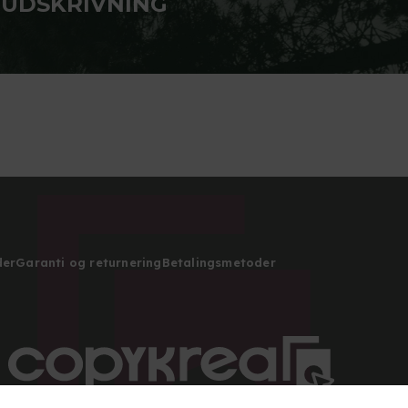
 UDSKRIVNING
der
Garanti og returnering
Betalingsmetoder
Copyright 2026 © Alle rettigheder forbeholdes