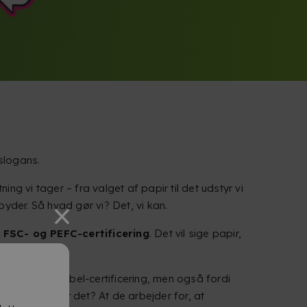
slogans.
ng vi tager – fra valget af papir til det udstyr vi
byder. Så hvad gør vi? Det, vi kan.
 FSC- og PEFC-certificering
. Det vil sige papir,
FSC- og Ecolabel-certificering, men også fordi
. Hvad betyder det? At de arbejder for, at